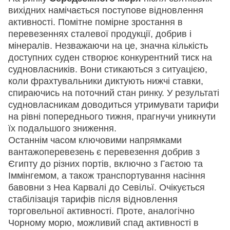
вихідних намічається поступове відновлення
активності. Помітне помірне зростання в
перевезеннях сталевої продукції, добрив і
мінералів. Незважаючи на це, значна кількість
доступних суден створює конкурентний тиск на
судновласників. Вони стикаються з ситуацією,
коли фрахтувальники диктують нижчі ставки,
спираючись на поточний стан ринку. У результаті
судновласникам доводиться утримувати тарифи
на рівні попереднього тижня, прагнучи уникнути
їх подальшого зниження.
Останнім часом ключовими напрямками
вантажоперевезень є перевезення добрив з
Єгипту до різних портів, включно з Гаєтою та
Іммінгемом, а також транспортування насіння
бавовни з Неа Карвалі до Севільї. Очікується
стабілізація тарифів після відновлення
торговельної активності. Проте, аналогічно
Чорному морю, можливий спад активності в