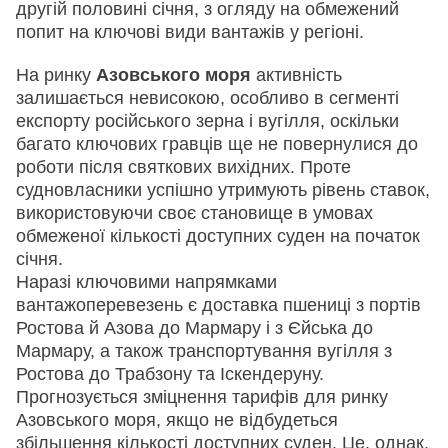
другій половині січня, з огляду на обмежений
попит на ключові види вантажів у регіоні.
На ринку
Азовського моря
активність
залишається невисокою, особливо в сегменті
експорту російського зерна і вугілля, оскільки
багато ключових гравців ще не повернулися до
роботи після святкових вихідних. Проте
судновласники успішно утримують рівень ставок,
використовуючи своє становище в умовах
обмеженої кількості доступних суден на початок
січня.
Наразі ключовими напрямками
вантажоперевезень є доставка пшениці з портів
Ростова й Азова до Мармару і з Єйська до
Мармару, а також транспортування вугілля з
Ростова до Трабзону та Іскендеруну.
Прогнозується зміцнення тарифів для ринку
Азовського моря, якщо не відбудеться
збільшення кількості доступних суден. Це, однак,