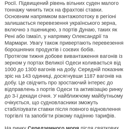
Росії. Підвищений рівень вільних суден малого
тоннажу чинить тиск на фрахтові ставки.
Основним напрямком вантажопотоку в регіоні
залишається перевезення українського зерна,
включно з пшеницею, з портів Дунаю, таких як
Рені або Ізмаїл, у напрямку Олександрії та
Мармари. Увагу також привертають перевезення
борошняних продуктів і соєвих бобів.
Протягом тижня добове вивантаження вагонів із
зерном у портах Великої Одеси коливається від
1000 до 1300 вагонів на добу. Середній показник
зріс на 143 одиниці, досягнувши 1187 вагонів на
добу. Це свідчить про зростаючий інтерес до
відправлень з портів Одеси та активізацію ринку
до 3-ї декади січня. У найближчому майбутньому
очікується, що судновласники зможуть
стабілізувати ставки після повного відновлення
торгівлі та запобігти різкому падінню тарифів.
На ринку
Середземного моря
після святкових