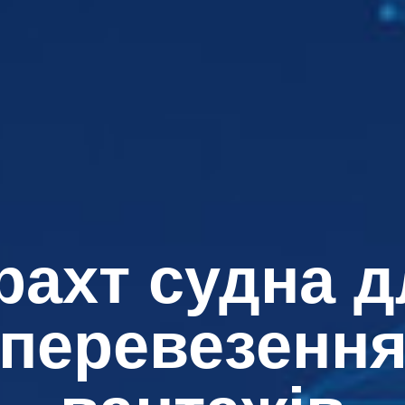
рахт судна д
перевезенн