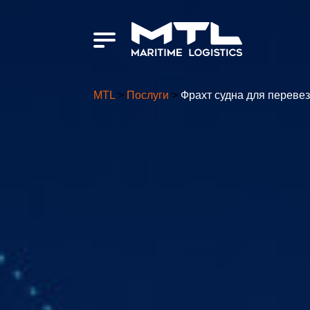
MTL
>
Послуги
>
Фрахт судна для переве