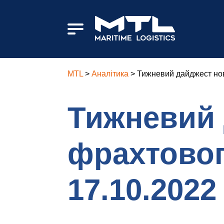
MTL
>
Аналітика
>
Тижневий дайджест нов
Тижневий 
фрахтовог
17.10.2022