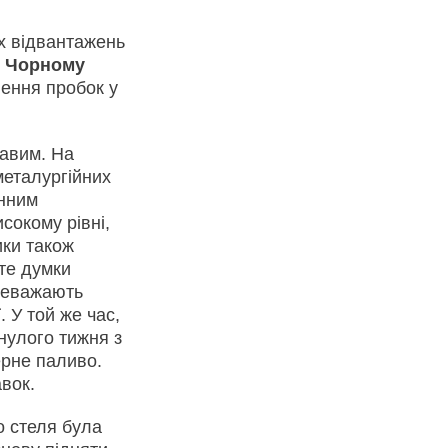
их відвантажень
у
Чорному
лення пробок у
авим. На
металургійних
онним
сокому рівні,
ики також
те думки
реважають
. У той же час,
нулого тижня з
ерне паливо.
вок.
о стеля була