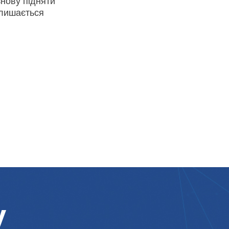
знову підняти
алишається
у