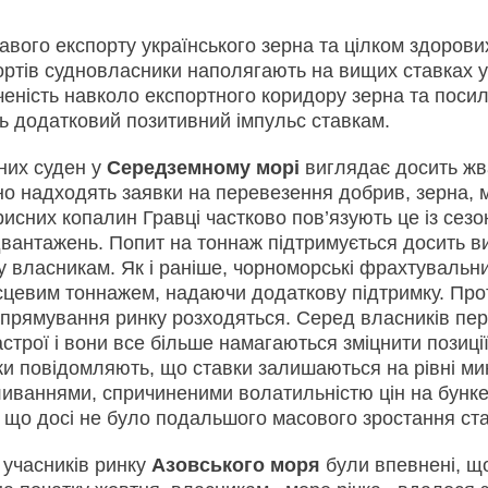
авого експорту українського зерна та цілком здоров
портів судновласники наполягають на вищих ставках 
ченість навколо експортного коридору зерна та поси
ь додатковий позитивний імпульс ставкам.
них суден у
Середземному морі
виглядає досить жв
но надходять заявки на перевезення добрив, зерна, 
рисних копалин Гравці частково пов’язують це із сез
вантажень. Попит на тоннаж підтримується досить ви
у власникам. Як і раніше, чорноморські фрахтувальн
ісцевим тоннажем, надаючи додаткову підтримку. Про
спрямування ринку розходяться. Серед власників пе
астрої і вони все більше намагаються зміцнити позиції
и повідомляють, що ставки залишаються на рівні ми
ливаннями, спричиненими волатильністю цін на бунк
, що досі не було подальшого масового зростання ста
 учасників ринку
Азовського моря
були впевнені, щ