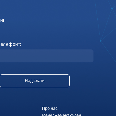
и!
Телефон*:
Про нас
Менеджемент суден