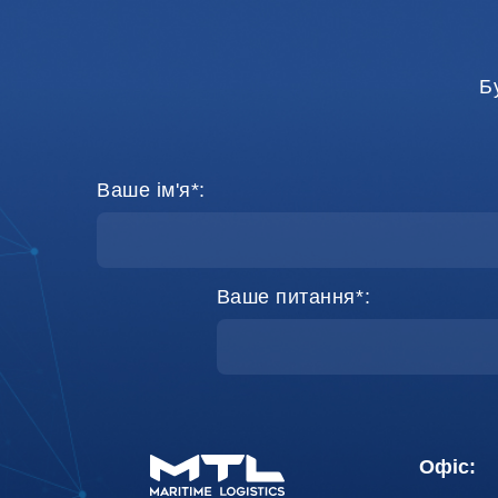
Б
Ваше ім'я*:
Ваше питання*:
Офіс: