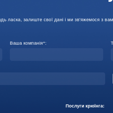
удь ласка, залиште свої дані і ми зв'яжемося з вам
Ваша компанія*:
Послуги крюїнга: