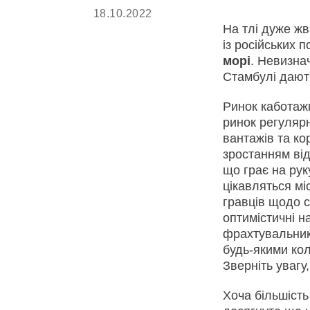
18.10.2022
На тлі дуже жв
із російських 
морі
. Невизна
Стамбулі дают
Ринок каботаж
ринок регуляр
вантажів та ко
зростанням від
що грає на рук
цікавляться м
гравців щодо 
оптимістичні н
фрахтувальник
будь-якими ко
Зверніть увагу
Хоча більшість