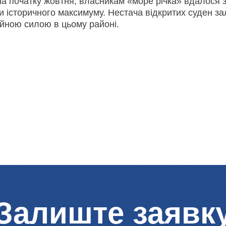
а початку жовтня, власникам «море річка» вдалося 
ти історичного максимуму. Нестача відкритих суден з
йною силою в цьому районі.
Залиште заявк