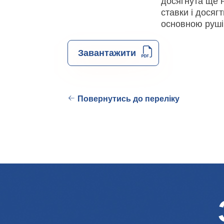
досягнута ще н
ставки і досяг
основною руші
Завантажити
Повернутись до переліку