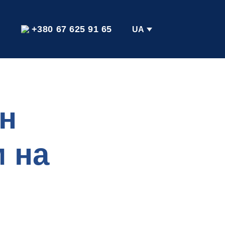
+380 67 625 91 65
UA
н
 на