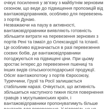
очікує посилення у зв’язку з майбутнім зерновим
сезоном, що веде до підвищення пропозицій від
вантажовідправників, особливо для перевезень
з портів Дунаю.
Незважаючи на паузу в активності,
вантажовідправники виявляють готовність
збільшити витрати на перевезення зернових з
портів Рені та Ізмаїл до Олександрії та Іспанії.
Це особливо відзначається в разі перевезення
соєвих бобів, де вантажовідправники
погоджуються на підвищені ціни. При цьому
зростає інтерес до перевезення пшениці та
інших видів сільськогосподарської продукції.
Обсяг вантажопотоку з портів Євросоюзу,
Туреччини, Грузії та Росії залишається
стабільним наразі. Очікується, що активність
збільшиться наступного тижня після повернення
гравців з мусульманських країн, і
вантажовідправники пропонуватимуть більше
вантажів для перевезення. У відповідь на це