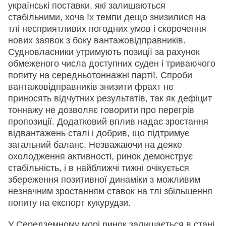
українські поставки, які залишаються
стабільними, хоча їх темпи дещо знизилися на
тлі несприятливих погодних умов і скорочення
нових заявок з боку вантажовідправників.
Судновласники утримують позиції за рахунок
обмеженого числа доступних суден і триваючого
попиту на середньотоннажні партії. Спроби
вантажовідправників знизити фрахт не
приносять відчутних результатів, так як дефіцит
тоннажу не дозволяє говорити про перегрів
пропозиції. Додатковий вплив надає зростання
відвантажень сталі і добрив, що підтримує
загальний баланс. Незважаючи на деяке
охолодження активності, ринок демонструє
стабільність, і в найближчі тижні очікується
збереження позитивної динаміки з можливим
незначним зростанням ставок на тлі збільшення
попиту на експорт кукурудзи.
У Середземному морі ринок залишається в стані