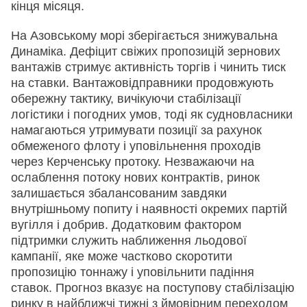
кінця місяця.
На Азовському морі зберігається знижувальна
Динаміка. Дефіцит свіжих пропозицій зернових
вантажів стримує активність торгів і чинить тиск
на ставки. Вантажовідправники продовжують
обережну тактику, вичікуючи стабілізації
логістики і погодних умов, тоді як судновласники
намагаються утримувати позиції за рахунок
обмеженого флоту і уповільнення проходів
через Керченську протоку. Незважаючи на
ослаблення потоку нових контрактів, ринок
залишається збалансованим завдяки
внутрішньому попиту і наявності окремих партій
вугілля і добрив. Додатковим фактором
підтримки служить наближення льодової
кампанії, яке може частково скоротити
пропозицію тоннажу і уповільнити падіння
ставок. Прогноз вказує на поступову стабілізацію
ринку в найближчі тижні з ймовірним переходом