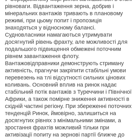
рівноваги. Відвантаження зерна, добрив і
мінеральних вантажів тривають в плановому
режимі, при цьому попит і пропозиція
знаходяться у відносному балансі.
Судновласники намагаються утримувати
досягнутий рівень фрахту, але можливості для
подальшого підвищення обмежені поточним
рівнем завантаження флоту.
Вантажовідправники демонструють стриману
активність, прагнучи закріпити стабільні умови
перевезень на тлі відсутності сильних цінових
коливань. Основний вплив на ринок надає
стабільний потік вантажів з Туреччини і Північної
Африки, а також помірне зниження активності в
східній частині регіону. При збереженні поточних
тенденцій Ринок, ймовірно, залишиться на
досягнутих рівнях з мінімальними змінами, а
зростання фрахтів можливий тільки при
активізації попиту на зернові партії ближче до