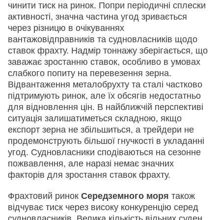
чинити тиск на ринок. Попри періодичні сплески
активності, значна частина угод зривається
через різницю в очікуваннях
вантажовідправників та судновласників щодо
ставок фрахту. Надмір тоннажу зберігається, що
заважає зростанню ставок, особливо в умовах
слабкого попиту на перевезення зерна.
Відвантаження металобрухту та сталі частково
підтримують ринок, але їх обсягів недостатньо
для відновлення цін. В найближчій перспективі
ситуація залишатиметься складною, якщо
експорт зерна не збільшиться, а трейдери не
продемонструють більшої гнучкості в укладанні
угод. Судновласники сподіваються на сезонне
пожвавлення, але наразі немає значних
факторів для зростання ставок фрахту.
Фрахтовий ринок
Середземного моря
також
відчуває тиск через високу конкуренцію серед
судновласників. Велика кількість вільних суден