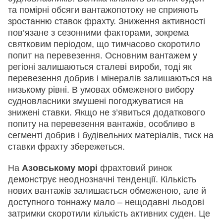
та помірні обсяги вантажопотоку не сприяють
зростанню ставок фрахту. Зниження активності
пов’язане з сезонними факторами, зокрема
святковим періодом, що тимчасово скоротило
попит на перевезення. Основним вантажем у
регіоні залишаються сталеві вироби, тоді як
перевезення добрив і мінералів залишаються на
низькому рівні. В умовах обмеженого вибору
судновласники змушені погоджуватися на
знижені ставки. Якщо не з’явиться додаткового
попиту на перевезення вантажів, особливо в
сегменті добрив і будівельних матеріалів, тиск на
ставки фрахту збережеться.
На
Азовському морі
фрахтовий ринок
демонструє неоднозначні тенденції. Кількість
нових вантажів залишається обмеженою, але й
доступного тоннажу мало – нещодавні льодові
затримки скоротили кількість активних суден. Це