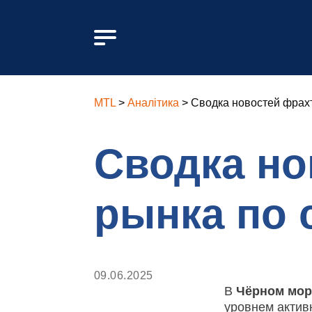
MTL
>
Аналітика
>
Сводка новостей фрахт
Сводка но
рынка по 
09.06.2025
В
Чёрном мо
уровнем актив