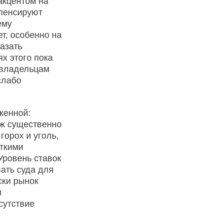
акцентом на
мпенсируют
ему
т, особенно на
азать
х этого пока
овладельцам
слабо
женной:
аж существенно
горох и уголь,
ткими
Уровень ставок
ать суда для
ски рынок
и
сутствие