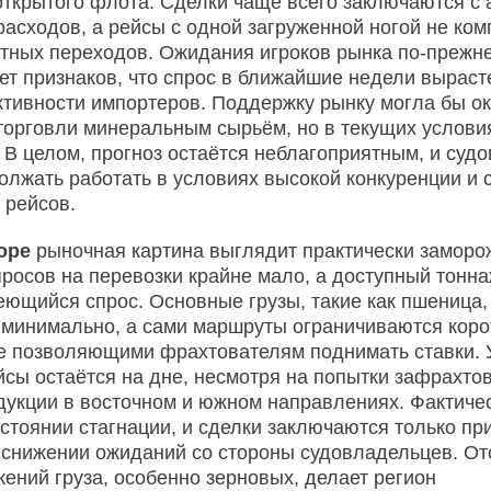
ткрытого флота. Сделки чаще всего заключаются с 
асходов, а рейсы с одной загруженной ногой не ко
атных переходов. Ожидания игроков рынка по-прежн
ет признаков, что спрос в ближайшие недели вырасте
ктивности импортеров. Поддержку рынку могла бы ок
торговли минеральным сырьём, но в текущих условия
. В целом, прогноз остаётся неблагоприятным, и суд
олжать работать в условиях высокой конкуренции и 
 рейсов.
море
рыночная картина выглядит практически заморо
просов на перевозки крайне мало, а доступный тонн
ющийся спрос. Основные грузы, такие как пшеница, 
минимально, а сами маршруты ограничиваются коро
е позволяющими фрахтователям поднимать ставки. 
йсы остаётся на дне, несмотря на попытки зафрахтов
дукции в восточном и южном направлениях. Фактиче
остоянии стагнации, и сделки заключаются только пр
снижении ожиданий со стороны судовладельцев. От
ений груза, особенно зерновых, делает регион