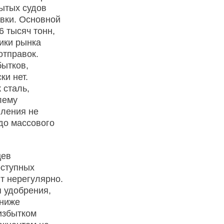
ытых судов
авки. Основной
6 тысяч тонн,
ники рынка
отправок.
ытков,
ки нет.
 сталь,
лему
вления не
 до массового
цев
оступных
ят нерегулярно.
 удобрения,
 ниже
избытком