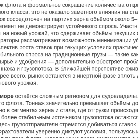
ок флота и формальное сокращение количества откр
ого класса, это не оказало заметного влияния на ст
ок сосредоточен на партиях зерна объёмом около 5–
егмент не демонстрирует устойчивого спроса. Участ
 на новый урожай, что сдерживает объёмы текущих 
раторы рассматривают возможность минимизации уб
пектив роста ставок при текущих условиях практичес
абильного спроса на традиционные грузы — такие как
ырьё и удобрения — дополнительно обостряет проб
ннажа и грузопотока. В ближайшей перспективе ожи
рее всего, рынок останется в инертной фазе вплоть
нового урожая.
 море
остаётся сложным регионом для судовладель
о флота. Тоннаж значительно превышает объёмы д
но в сегментах зерна и стали, где отгрузки происход
более стабильным источником грузопотока остаются
десь грузоотправители стремятся добиваться ставок
рахтователи уверенно диктуют условия, пользуясь 