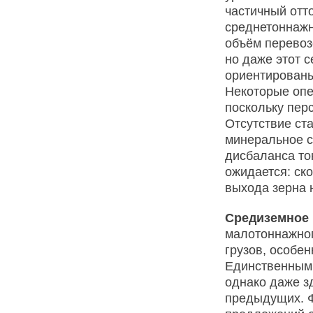
частичный отт
среднетоннажн
объём перевоз
но даже этот с
ориентированы
Некоторые опе
поскольку перс
Отсутствие ст
минеральное с
дисбаланса то
ожидается: ско
выхода зерна 
Средиземное
малотоннажног
грузов, особен
Единственным 
однако даже з
предыдущих. Ф