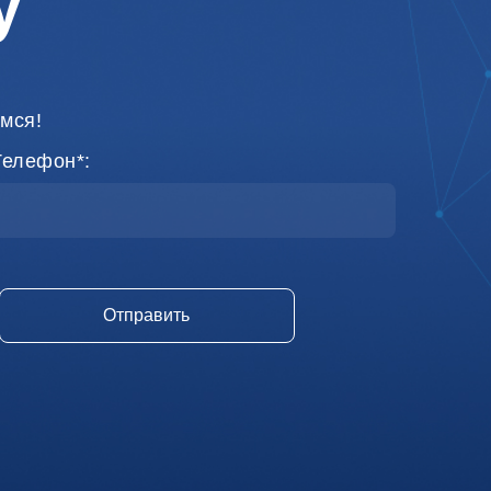
у
мся!
Телефон*: