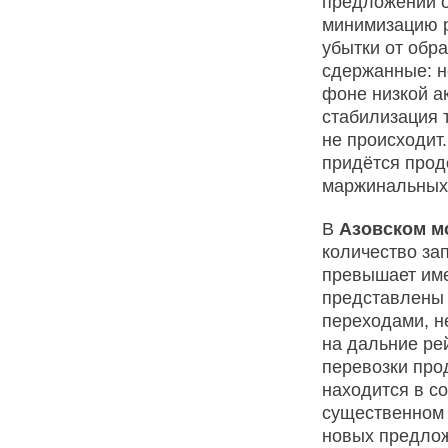
предложений о
минимизацию р
убытки от обр
сдержанные: н
фоне низкой а
стабилизация 
не происходит
придётся прод
маржинальных
В
Азовском 
количество за
превышает име
представлены 
переходами, н
на дальние ре
перевозки про
находится в с
существенном 
новых предлож